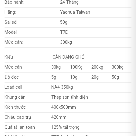
Bảo hành:
24 Tháng
Hãng:
Yaohua Taiwan
Sai số:
50g
Model:
T7E
Mức cân:
300kg
Kiểu
CÂN DẠNG GHẾ
Mức cân
30kg
100Kg
200kg
300kg
Độ đọc
5g
10g
20g
50g
Load cell
NA4 350kg
Khung cân
Thép sơn tĩnh điện
Kích thước
400x500mm
Chiều cao trụ
420mm
Quá tải an toàn
125% tải trọng