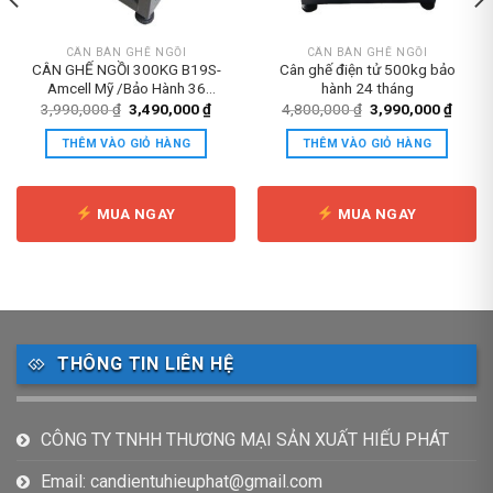
CÂN BÀN GHẾ NGỒI
CÂN BÀN GHẾ NGỒI
CÂN GHẾ NGỒI 300KG B19S-
Cân ghế điện tử 500kg bảo
Amcell Mỹ /Bảo Hành 36
hành 24 tháng
Tháng
Giá
Giá
Giá
Giá
3,990,000
₫
3,490,000
₫
4,800,000
₫
3,990,000
₫
gốc
hiện
gốc
hiện
là:
tại
là:
tại
THÊM VÀO GIỎ HÀNG
THÊM VÀO GIỎ HÀNG
3,990,000 ₫.
là:
4,800,000 ₫.
là:
3,490,000 ₫.
3,990
MUA NGAY
MUA NGAY
THÔNG TIN LIÊN HỆ
CÔNG TY TNHH THƯƠNG MẠI SẢN XUẤT HIẾU PHÁT
Email: candientuhieuphat@gmail.com