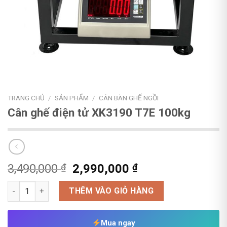
TRANG CHỦ
/
SẢN PHẨM
/
CÂN BÀN GHẾ NGỒI
Cân ghế điện tử XK3190 T7E 100kg
Giá
Giá
3,490,000
₫
2,990,000
₫
gốc
hiện
Cân ghế điện tử XK3190 T7E 100kg số lượng
là:
tại
THÊM VÀO GIỎ HÀNG
3,490,000 ₫.
là:
2,990,000 ₫.
Mua ngay