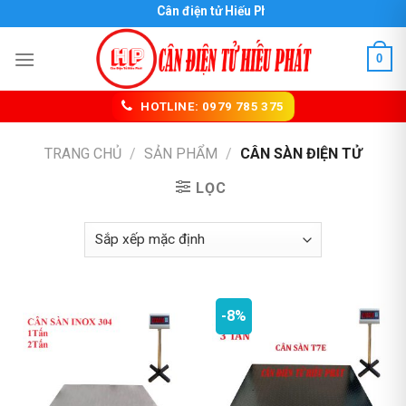
Skip
Cân điện tử Hiếu Phát
to
content
0
HOTLINE: 0979 785 375
TRANG CHỦ
/
SẢN PHẨM
/
CÂN SÀN ĐIỆN TỬ
LỌC
-8%