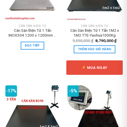
CÂN SÀN ĐIỆN TỬ
CÂN SÀN ĐIỆN TỬ
Cân Sàn Điện Tử 1 Tấn
Cân Sàn Điện Tử 1 Tấn 1M2 x
INOX304 1200 x 1200mm –
1M2 T7E-Yaohua1000Kg
T7E
Giá
Giá
9,590,000
₫
8,790,000
₫
gốc
hiện
ĐỌC TIẾP
là:
tại
THÊM VÀO GIỎ HÀNG
9,590,000 ₫.
là:
8,790
MUA NGAY
-17%
-5%