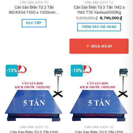
CÂN SÀN ĐIỆN TỬ
CÂN SÀN ĐIỆN TỬ
Cân Sàn Điện Tử 2 Tấn
Cân Sàn Điện Tử 3 Tấn 1M2 x
INOX304 1500 x 1500mm –
1M2 T7E-Yaohua3000Kg
T7E
Giá
Giá
9,590,000
₫
8,790,000
₫
gốc
hiện
ĐỌC TIẾP
là:
tại
THÊM VÀO GIỎ HÀNG
9,590,000 ₫.
là:
8,790
MUA NGAY
-13%
-10%
CÂN SÀN ĐIỆN TỬ
CÂN SÀN ĐIỆN TỬ
Cân Sàn Điện Tử 5 Tấn I200
Cân Sàn Điện Tử 5 Tấn I200