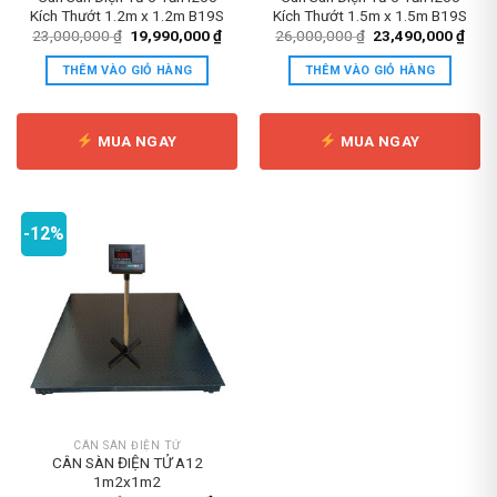
Kích Thướt 1.2m x 1.2m B19S
Kích Thướt 1.5m x 1.5m B19S
Giá
Giá
Giá
Giá
23,000,000
₫
19,990,000
₫
26,000,000
₫
23,490,000
₫
gốc
hiện
gốc
hiện
là:
tại
là:
tại
THÊM VÀO GIỎ HÀNG
THÊM VÀO GIỎ HÀNG
23,000,000 ₫.
là:
26,000,000 ₫.
là:
19,990,000 ₫.
23,4
MUA NGAY
MUA NGAY
-12%
CÂN SÀN ĐIỆN TỬ
CÂN SÀN ĐIỆN TỬ A12
1m2x1m2