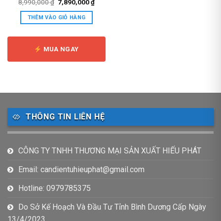
Giá
Giá
8,990,000
₫
7,890,000
₫
gốc
hiện
là:
tại
THÊM VÀO GIỎ HÀNG
8,990,000 ₫.
là:
7,890,000 ₫.
MUA NGAY
THÔNG TIN LIÊN HỆ
CÔNG TY TNHH THƯƠNG MẠI SẢN XUẤT HIẾU PHÁT
Email: candientuhieuphat@gmail.com
Hotline: 0979785375
Do Sở Kế Hoạch Và Đầu Tư Tỉnh Bình Dương Cấp Ngày
13/4/2023