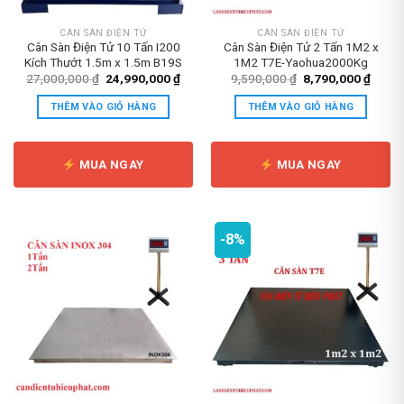
CÂN SÀN ĐIỆN TỬ
CÂN SÀN ĐIỆN TỬ
Cân Sàn Điện Tử 10 Tấn I200
Cân Sàn Điện Tử 2 Tấn 1M2 x
Kích Thướt 1.5m x 1.5m B19S
1M2 T7E-Yaohua2000Kg
Giá
Giá
Giá
Giá
27,000,000
₫
24,990,000
₫
9,590,000
₫
8,790,000
₫
gốc
hiện
gốc
hiện
là:
tại
là:
tại
THÊM VÀO GIỎ HÀNG
THÊM VÀO GIỎ HÀNG
27,000,000 ₫.
là:
9,590,000 ₫.
là:
24,990,000 ₫.
8,790
MUA NGAY
MUA NGAY
-8%