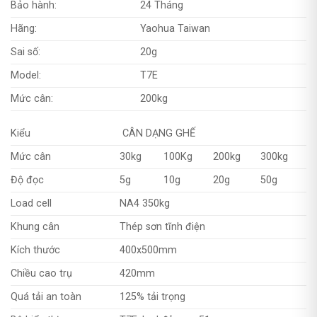
Bảo hành:
24 Tháng
Hãng:
Yaohua Taiwan
Sai số:
20g
Model:
T7E
Mức cân:
200kg
Kiểu
CÂN DẠNG GHẾ
Mức cân
30kg
100Kg
200kg
300kg
Độ đọc
5g
10g
20g
50g
Load cell
NA4 350kg
Khung cân
Thép sơn tĩnh điện
Kích thước
400x500mm
Chiều cao trụ
420mm
Quá tải an toàn
125% tải trọng