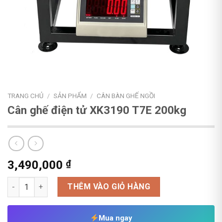
TRANG CHỦ
/
SẢN PHẨM
/
CÂN BÀN GHẾ NGỒI
Cân ghế điện tử XK3190 T7E 200kg
3,490,000
₫
Cân ghế điện tử XK3190 T7E 200kg số lượng
THÊM VÀO GIỎ HÀNG
Mua ngay