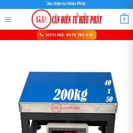
Skip
Cân điện tử Hiếu Phát
to
content
0
HOTLINE: 0979 785 375