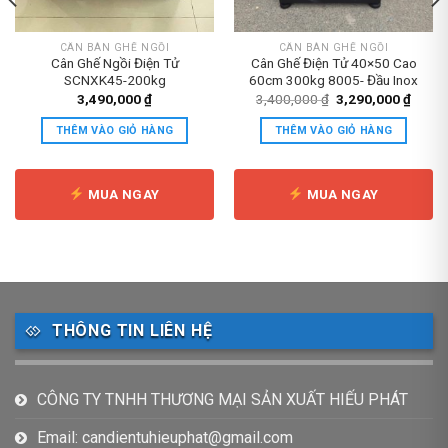
CÂN BÀN GHẾ NGỒI
CÂN BÀN GHẾ NGỒI
Cân Ghế Ngồi Điện Tử
Cân Ghế Điện Tử 40×50 Cao
SCNXK45-200kg
60cm 300kg 8005- Đầu Inox
Giá
Giá
3,490,000
₫
3,400,000
₫
3,290,000
₫
gốc
hiện
là:
tại
THÊM VÀO GIỎ HÀNG
THÊM VÀO GIỎ HÀNG
3,400,000 ₫.
là:
0,000 ₫.
3,290
MUA NGAY
MUA NGAY
THÔNG TIN LIÊN HỆ
CÔNG TY TNHH THƯƠNG MẠI SẢN XUẤT HIẾU PHÁT
Email: candientuhieuphat@gmail.com