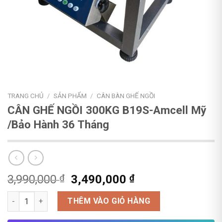
TRANG CHỦ
/
SẢN PHẨM
/
CÂN BÀN GHẾ NGỒI
CÂN GHẾ NGỒI 300KG B19S-Amcell Mỹ
/Bảo Hành 36 Tháng
Giá
Giá
3,990,000
₫
3,490,000
₫
gốc
hiện
CÂN GHẾ NGỒI 300KG B19S-Amcell Mỹ /Bảo Hành 36 Tháng số 
là:
tại
THÊM VÀO GIỎ HÀNG
3,990,000 ₫.
là: