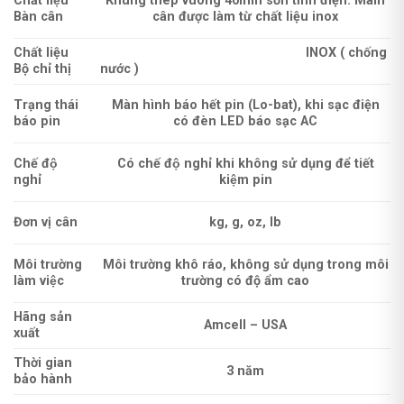
Chất liệu
Khung thép vuông 40mm sơn tĩnh điện. Mâm
Bàn cân
cân được làm từ chất liệu inox
Chất liệu
INOX ( chống
Bộ chỉ thị
nước )
Trạng thái
Màn hình báo hết pin (Lo-bat), khi sạc điện
báo pin
có đèn LED báo sạc AC
Chế độ
Có chế độ nghỉ khi không sử dụng để tiết
nghỉ
kiệm pin
Đơn vị cân
kg, g, oz, lb
Môi trường
Môi trường khô ráo, không sử dụng trong môi
làm việc
trường có độ ẩm cao
Hãng sản
Amcell – USA
xuất
Thời gian
3 năm
bảo hành