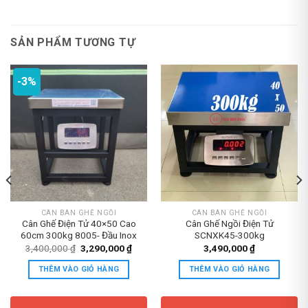
SẢN PHẨM TƯƠNG TỰ
-3%
CÂN BÀN GHẾ NGỒI
CÂN BÀN GHẾ NGỒI
Cân Ghế Điện Tử 40×50 Cao
Cân Ghế Ngồi Điện Tử
60cm 300kg 8005- Đầu Inox
SCNXK45-300kg
Giá
Giá
3,400,000
₫
3,290,000
₫
3,490,000
₫
gốc
hiện
là:
tại
THÊM VÀO GIỎ HÀNG
THÊM VÀO GIỎ HÀNG
3,400,000 ₫.
là:
3,290,000 ₫.