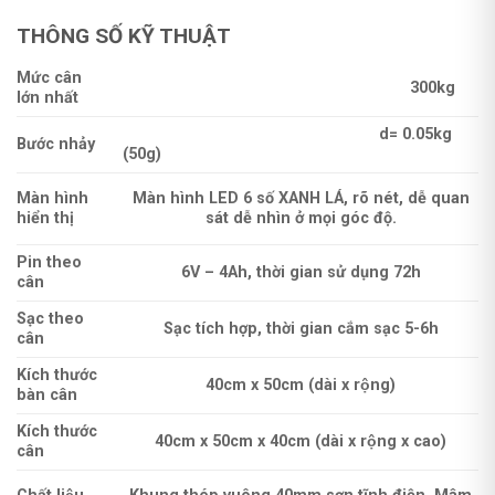
THÔNG SỐ KỸ THUẬT
Mức cân
300kg
lớn nhất
d= 0.05kg
Bước nhảy
(50g)
Màn hình
Màn hình LED 6 số XANH LÁ, rõ nét, dễ quan
hiển thị
sát dễ nhìn ở mọi góc độ.
Pin theo
6V – 4Ah, thời gian sử dụng 72h
cân
Sạc theo
Sạc tích hợp, thời gian cắm sạc 5-6h
cân
Kích thước
40cm x 50cm (dài x rộng)
bàn cân
Kích thước
40cm x 50cm x 40cm (dài x rộng x cao)
cân