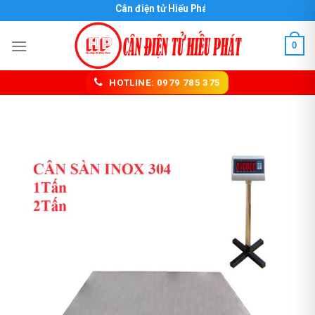
Skip
Cân điện tử Hiếu Phát
to
content
0
HOTLINE: 0979 785 375