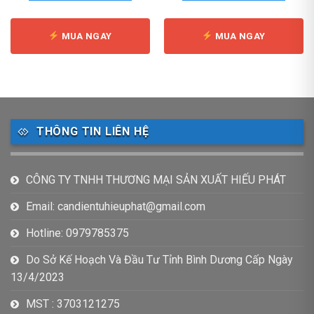
0,000 ₫.
8,590,000 ₫.
23,4
MUA NGAY
MUA NGAY
THÔNG TIN LIÊN HỆ
CÔNG TY TNHH THƯƠNG MẠI SẢN XUẤT HIẾU PHÁT
Email: candientuhieuphat@gmail.com
Hotline: 0979785375
Do Sở Kế Hoạch Và Đầu Tư Tỉnh Bình Dương Cấp Ngày
13/4/2023
MST : 3703121275