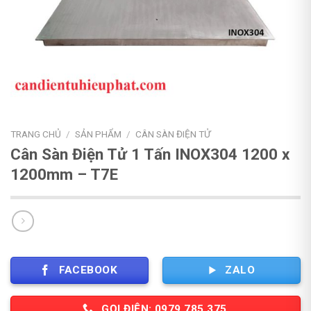
TRANG CHỦ
/
SẢN PHẨM
/
CÂN SÀN ĐIỆN TỬ
Cân Sàn Điện Tử 1 Tấn INOX304 1200 x
1200mm – T7E
FACEBOOK
ZALO
GỌI ĐIỆN: 0979 785 375