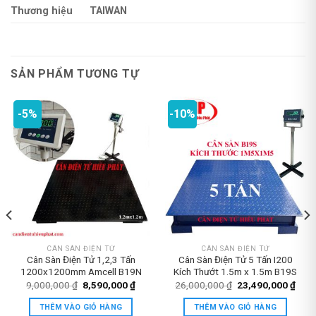
Thương hiệu
TAIWAN
SẢN PHẨM TƯƠNG TỰ
-5%
-10%
CÂN SÀN ĐIỆN TỬ
CÂN SÀN ĐIỆN TỬ
Cân Sàn Điện Tử 1,2,3 Tấn
Cân Sàn Điện Tử 5 Tấn I200
1200x1200mm Amcell B19N
Kích Thướt 1.5m x 1.5m B19S
Giá
Giá
Giá
Giá
9,000,000
₫
8,590,000
₫
26,000,000
₫
23,490,000
₫
gốc
hiện
gốc
hiện
là:
tại
là:
tại
THÊM VÀO GIỎ HÀNG
THÊM VÀO GIỎ HÀNG
9,000,000 ₫.
là:
26,000,000 ₫.
là: