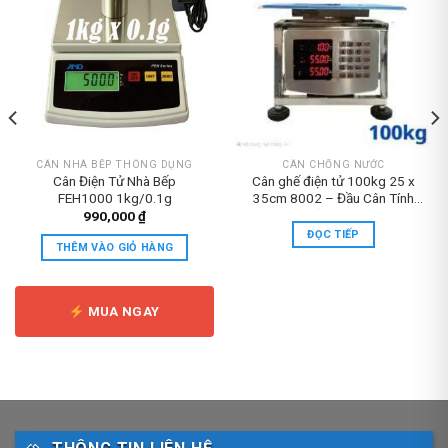
CÂN NHÀ BẾP THÔNG DỤNG
CÂN CHỐNG NƯỚC
Cân Điện Tử Nhà Bếp
Cân ghế điện tử 100kg 25 x
FEH1000 1kg/0.1g
35cm 8002 – Đầu Cân Tính
Tiền Inox
990,000
₫
ĐỌC TIẾP
THÊM VÀO GIỎ HÀNG
00 ₫.
MUA NGAY