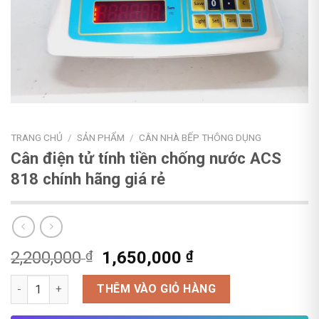
TRANG CHỦ
/
SẢN PHẨM
/
CÂN NHÀ BẾP THÔNG DỤNG
Cân điện tử tính tiền chống nước ACS
818 chính hãng giá rẻ
Giá
Giá
2,200,000
₫
1,650,000
₫
gốc
hiện
Cân điện tử tính tiền chống nước ACS 818 chính hãng giá rẻ số
là:
tại
THÊM VÀO GIỎ HÀNG
2,200,000 ₫.
là: