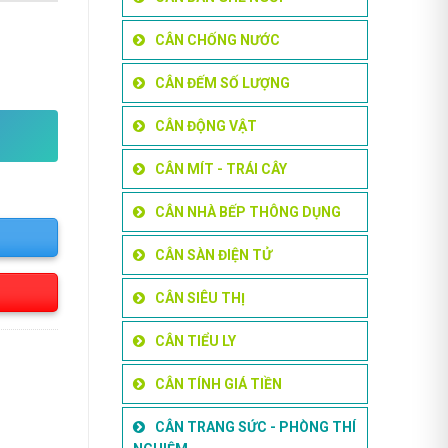
CÂN CHỐNG NƯỚC
 FHB/Bảo Hành 24 Tháng số lượng
CÂN ĐẾM SỐ LƯỢNG
 ₫.
CÂN ĐỘNG VẬT
CÂN MÍT - TRÁI CÂY
CÂN NHÀ BẾP THÔNG DỤNG
CÂN SÀN ĐIỆN TỬ
CÂN SIÊU THỊ
CÂN TIỂU LY
CÂN TÍNH GIÁ TIỀN
CÂN TRANG SỨC - PHÒNG THÍ