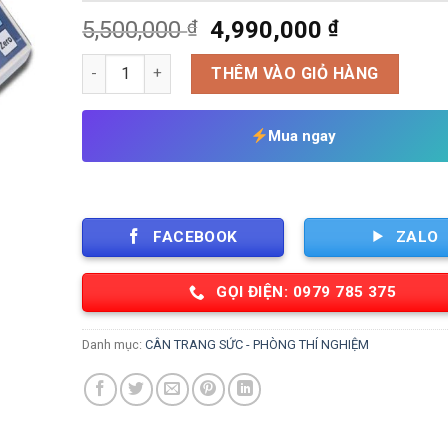
Giá
Giá
5,500,000
₫
4,990,000
₫
gốc
hiện
Cân Điện Tử Cân Vàng Tiểu Ly Mini 620g/ 0.01g VMC
là:
tại
THÊM VÀO GIỎ HÀNG
5,500,000 ₫.
là:
4,990,000
Mua ngay
FACEBOOK
ZALO
GỌI ĐIỆN: 0979 785 375
Danh mục:
CÂN TRANG SỨC - PHÒNG THÍ NGHIỆM