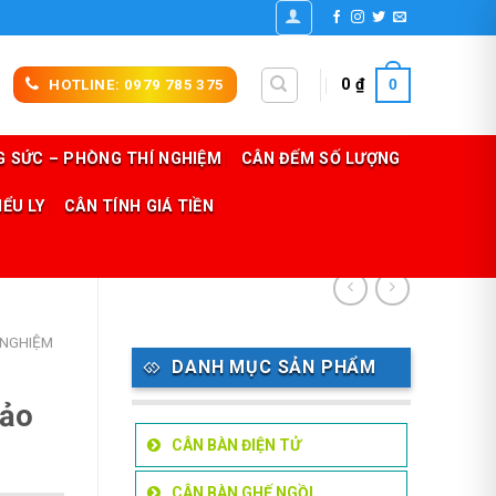
0
0
₫
HOTLINE: 0979 785 375
 SỨC – PHÒNG THÍ NGHIỆM
CÂN ĐẾM SỐ LƯỢNG
IỂU LY
CÂN TÍNH GIÁ TIỀN
 NGHIỆM
DANH MỤC SẢN PHẨM
Bảo
CÂN BÀN ĐIỆN TỬ
CÂN BÀN GHẾ NGỒI