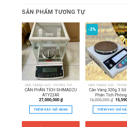
SẢN PHẨM TƯƠNG TỰ
-3%
CÂN TRANG SỨC - PHÒNG THÍ NGHIỆM
CÂN TRANG SỨC - PHÒNG THÍ NGHIỆM
HL-623A
CÂN PHÂN TÍCH SHIMADZU
Cân Vàng 320g 3 Số
ATY224R
Phân Tích Phòng
Giá
27,000,000
₫
16,000,000
₫
15,59
Nghiệm VIBRA SJ
gốc
Bảo Hành 3 N
là:
THÊM VÀO GIỎ HÀNG
THÊM VÀO GIỎ H
16,000