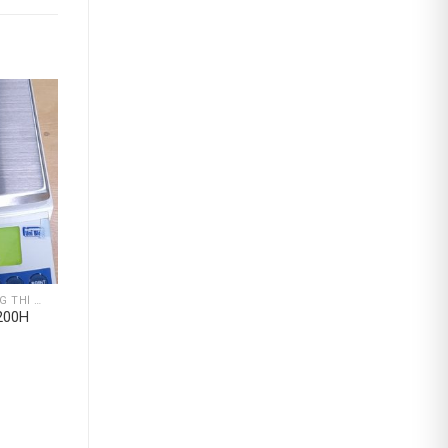
CÂN TRANG SỨC - PHÒNG THÍ NGHIỆM
200H