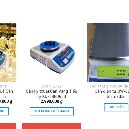
CÂN TRANG SỨC - PHÒNG THÍ NGHIỆM
CÂN TIỂU LY
 Lẻ Cân
Cân kỹ thuật,Cân Vàng Tiểu
Cân điện tử UW-6
 Thí
Ly KD-TBED600
Shimadzu
Giá
0,000
₫
2,990,000
₫
320CE
hiện
ăm
ĐỌC TIẾP
tại
ÀNG
THÊM VÀO GIỎ HÀNG
,000 ₫.
là:
15,590,000 ₫.