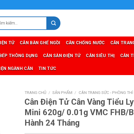
m
m:
IỆN TỬ
CÂN BÀN GHẾ NGỒI
CÂN CHỐNG NƯỚC
CÂN TRANG
 BẾP THÔNG DỤNG
CÂN SÀN ĐIỆN TỬ
CÂN SIÊU THỊ
CÂN T
IỆN NGÀNH CÂN
TIN TỨC
TRANG CHỦ
/
SẢN PHẨM
/
CÂN TRANG SỨC - PHÒNG THÍ
Cân Điện Tử Cân Vàng Tiểu Ly
Mini 620g/ 0.01g VMC FHB/
Hành 24 Tháng