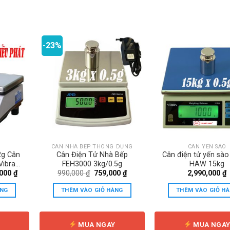
-23%
CÂN NHÀ BẾP THÔNG DỤNG
CÂN YẾN SÀO
2g Cân
Cân Điện Tử Nhà Bếp
Cân điện tử yến sà
Vibra
FEH3000 3kg/0.5g
HAW 15kg
Giá
Giá
Giá
,000
₫
990,000
₫
759,000
₫
2,990,000
₫
hiện
gốc
hiện
tại
là:
tại
ÀNG
THÊM VÀO GIỎ HÀNG
THÊM VÀO GIỎ H
000 ₫.
là:
990,000 ₫.
là:
2,190,000 ₫.
759,000 ₫.
Y
MUA NGAY
MUA NGA