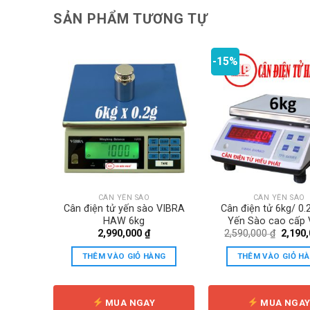
SẢN PHẨM TƯƠNG TỰ
-15%
 DỤNG
CÂN YẾN SÀO
CÂN YẾN SÀO
c chống
Cân điện tử yến sào VIBRA
Cân điện tử 6kg/ 0.
HAW 6kg
Yến Sào cao cấp 
Giá
Giá
00
₫
2,990,000
₫
2,590,000
₫
2,190
Shinko
hiện
gốc
tại
là:
ÀNG
THÊM VÀO GIỎ HÀNG
THÊM VÀO GIỎ H
0 ₫.
là:
2,590,
550,000 ₫.
Y
MUA NGAY
MUA NGA