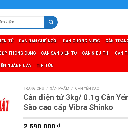
m
m:
IỆN TỬ
CÂN BÀN GHẾ NGỒI
CÂN CHỐNG NƯỚC
CÂN TRANG
 BẾP THÔNG DỤNG
CÂN SÀN ĐIỆN TỬ
CÂN SIÊU THỊ
CÂN T
IỆN NGÀNH CÂN
TIN TỨC
TRANG CHỦ
/
SẢN PHẨM
/
CÂN YẾN SÀO
Cân điện tử 3kg/ 0.1g Cân Yế
Sào cao cấp Vibra Shinko
2,590,000
₫