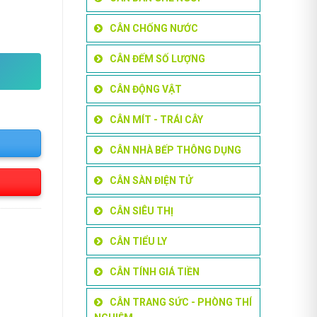
nko số lượng
CÂN CHỐNG NƯỚC
CÂN ĐẾM SỐ LƯỢNG
CÂN ĐỘNG VẬT
CÂN MÍT - TRÁI CÂY
CÂN NHÀ BẾP THÔNG DỤNG
CÂN SÀN ĐIỆN TỬ
CÂN SIÊU THỊ
CÂN TIỂU LY
CÂN TÍNH GIÁ TIỀN
CÂN TRANG SỨC - PHÒNG THÍ