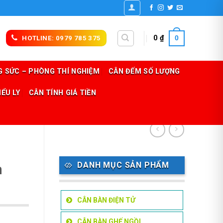
0
0
₫
HOTLINE: 0979 785 375
 SỨC – PHÒNG THÍ NGHIỆM
CÂN ĐẾM SỐ LƯỢNG
IỂU LY
CÂN TÍNH GIÁ TIỀN
DANH MỤC SẢN PHẨM
n
CÂN BÀN ĐIỆN TỬ
CÂN BÀN GHẾ NGỒI