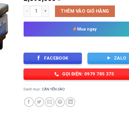
Cân điện tử 3kg/ 0.1g Cân Yến Sào cao cấp Vibra Shi
THÊM VÀO GIỎ HÀNG
Mua ngay
FACEBOOK
ZALO
GỌI ĐIỆN: 0979 785 375
Danh mục:
CÂN YẾN SÀO