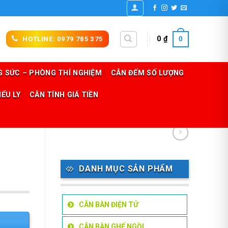
0
0
₫
HOTLINE: 0979 785 375
 SỨC – PHÒNG THÍ NGHIỆM
CÂN ĐẾM SỐ LƯỢNG
IỂU LY
CÂN TÍNH GIÁ TIỀN
DANH MỤC SẢN PHẨM
CÂN BÀN ĐIỆN TỬ
CÂN BÀN GHẾ NGỒI