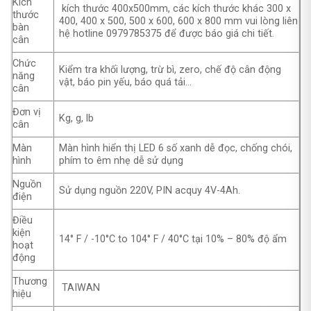
Kích
kích thước 400x500mm, các kích thước khác 300 x
thước
400, 400 x 500, 500 x 600, 600 x 800 mm vui lòng liên
bàn
hệ hotline 0979785375 để được báo giá chi tiết.
cân
Chức
Kiểm tra khối lượng, trừ bì, zero, chế độ cân động
năng
vật, báo pin yếu, báo quá tải…
cân
Đơn vị
Kg, g, lb
cân
Màn
Màn hình hiển thị LED 6 số xanh dễ đọc, chống chói,
hình
phím to êm nhẹ dễ sử dụng
Nguồn
Sử dụng nguồn 220V, PIN acquy 4V-4Ah.
điện
Điều
kiện
14° F / -10°C to 104° F / 40°C tại 10% – 80% độ ẩm
hoạt
động
Thương
TAIWAN
hiệu