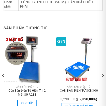
Phân
CÔNG TY TNHH THƯƠNG MẠI SẢN XUẤT HIẾU
phối
PHÁT
SẢN PHẨM TƯƠNG TỰ
-27%
CÂN BÀN ĐIỆN TỬ
CÂN BÀN ĐIỆN TỬ
Cân Bàn Điện Tử Hiển Thị 2
CÂN BÀN ĐIỆN TỬ SCN300
Mặt Số A28E
Giá
Giá
3,290,000
₫
2,390,000
₫
gốc
hiện
ĐỌC TIẾP
là:
tại