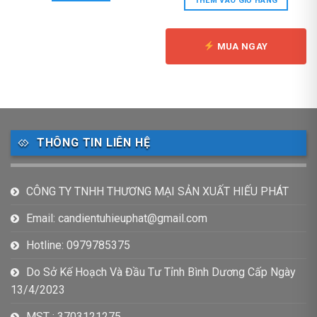
THÊM VÀO GIỎ HÀNG
3,290,000 ₫.
là:
2,390
MUA NGAY
THÔNG TIN LIÊN HỆ
CÔNG TY TNHH THƯƠNG MẠI SẢN XUẤT HIẾU PHÁT
Email: candientuhieuphat@gmail.com
Hotline: 0979785375
Do Sở Kế Hoạch Và Đầu Tư Tỉnh Bình Dương Cấp Ngày
13/4/2023
MST : 3703121275