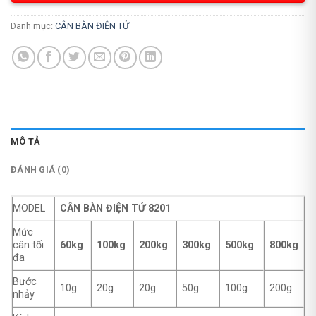
Danh mục:
CÂN BÀN ĐIỆN TỬ
MÔ TẢ
ĐÁNH GIÁ (0)
MODEL
CÂN BÀN ĐIỆN TỬ 8201
Mức
cân tối
60kg
100kg
200kg
300kg
500kg
800kg
đa
Bước
10g
20g
20g
50g
100g
200g
nhảy