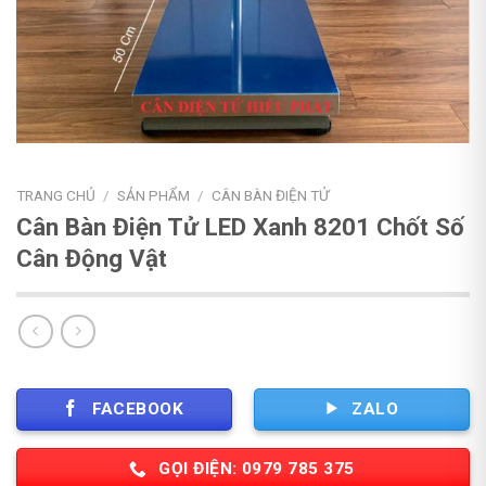
TRANG CHỦ
/
SẢN PHẨM
/
CÂN BÀN ĐIỆN TỬ
Cân Bàn Điện Tử LED Xanh 8201 Chốt Số
Cân Động Vật
FACEBOOK
ZALO
GỌI ĐIỆN: 0979 785 375