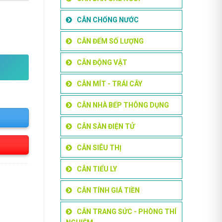
CÂN CHỐNG NƯỚC
3108A/Bảo Hành 36 Tháng số lượng
CÂN ĐẾM SỐ LƯỢNG
CÂN ĐỘNG VẬT
CÂN MÍT - TRÁI CÂY
CÂN NHÀ BẾP THÔNG DỤNG
CÂN SÀN ĐIỆN TỬ
CÂN SIÊU THỊ
CÂN TIỂU LY
CÂN TÍNH GIÁ TIỀN
CÂN TRANG SỨC - PHÒNG THÍ