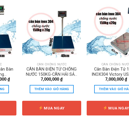
C
CÂN CHỐNG NƯỚC
CÂN CHỐNG NƯỚ
Cân Bàn
CÂN BÀN ĐIỆN TỬ CHỐNG
Cân Bàn Điện Tử 
ng
NƯỚC 150KG-CÂN HẢI SẢN
INOX304 Victory U
Giá
,000
₫
7,000,000
₫
7,000,000
₫
nh 36
XK3108A/Bảo Hành 36
Hành 36 Thán
hiện
Tháng
tại
ÀNG
THÊM VÀO GIỎ HÀNG
THÊM VÀO GIỎ H
000 ₫.
là:
5,590,000 ₫.
Y
MUA NGAY
MUA NGA