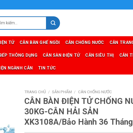
m
m:
IỆN TỬ
CÂN BÀN GHẾ NGỒI
CÂN CHỐNG NƯỚC
CÂN TRANG
 BẾP THÔNG DỤNG
CÂN SÀN ĐIỆN TỬ
CÂN SIÊU THỊ
CÂN T
IỆN NGÀNH CÂN
TIN TỨC
TRANG CHỦ
/
SẢN PHẨM
/
CÂN CHỐNG NƯỚC
CÂN BÀN ĐIỆN TỬ CHỐNG 
30KG-CÂN HẢI SẢN
XK3108A/Bảo Hành 36 Tháng