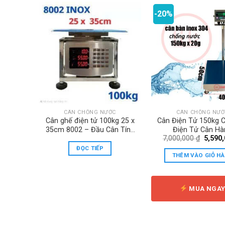
-20%
C
CÂN CHỐNG NƯỚC
CÂN CHỐNG NƯỚ
UB
Cân ghế điện tử 100kg 25 x
Cân Điện Tử 150kg 
DO
35cm 8002 – Đầu Cân Tính
Điện Tử Cân Hà
Giá
7,000,000
₫
5,590
Tiền Inox
DIGI28SS/Bảo Hà
gốc
Tháng
ĐỌC TIẾP
là:
THÊM VÀO GIỎ H
7,000,
MUA NGA