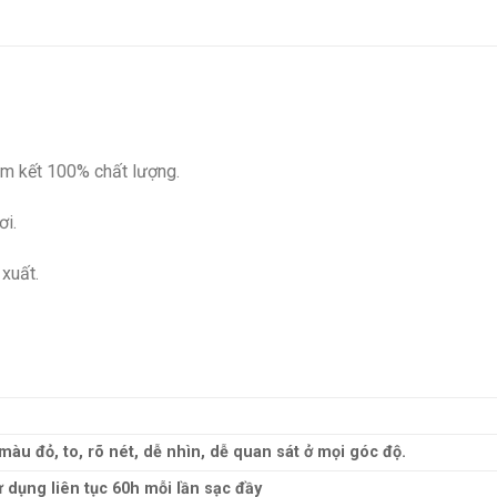
cam kết 100% chất lượng.
ơi.
xuất.
àu đỏ, to, rõ nét, dễ nhìn, dễ quan sát ở mọi góc độ.
ử dụng liên tục 60h mỗi lần sạc đầy