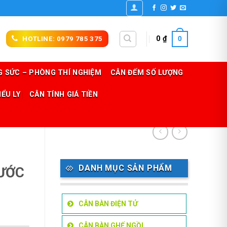
0
0
₫
HOTLINE: 0979 785 375
 SỨC – PHÒNG THÍ NGHIỆM
CÂN ĐẾM SỐ LƯỢNG
IỂU LY
CÂN TÍNH GIÁ TIỀN
DANH MỤC SẢN PHẨM
NƯỚC
CÂN BÀN ĐIỆN TỬ
CÂN BÀN GHẾ NGỒI