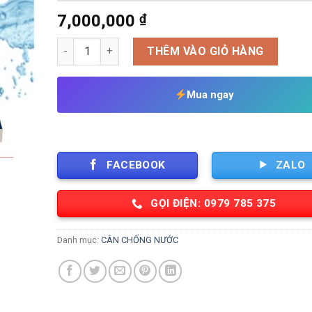
7,000,000
₫
CÂN BÀN ĐIỆN TỬ CHỐNG NƯỚC 30KG-CÂN HẢI SẢN XK
THÊM VÀO GIỎ HÀNG
Mua ngay
FACEBOOK
ZALO
GỌI ĐIỆN: 0979 785 375
Danh mục:
CÂN CHỐNG NƯỚC